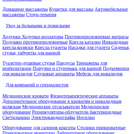
Домашние массажеры
Кушетки для массажа
Автомобильные
массажеры
Стоун-терапия
Уход за больными и пожилыми
Ходунки
Ходунки-роллаторы
Противопролежневые матрасы
Подушки противопролежневые
Кресла каталки
Инвалидные
кресла-коляски
Кресла-туалеты
Насадки для туалета
Сиденья,
стулья, табуреты для ванной
Туалетно-душевые стулья
Пандусы
Тренажеры для
реабилитации
Поручни и ступеньки для ванной
Подъемники
для инвалидов
Слуховые аппараты
Мебель для инвалидов
Для компаний и специалистов
Медицинские кровати
Физиотерапевтические аппараты
Дополнительное оборудование к кроватям и инвалидным
коляскам
Медицинские отсасыватели
Медицинское
оборудование
Рециркуляторы-облучатели бактерицидные
Светильники
Электрокардиографы
Носилки
Оборудование для салонов красоты
Столики прикроватные
Прикроватные мониторы
Лабораторное оборудование