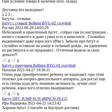
При условии товара в наличии (осн. склад).
Доставка без выходных!
1
2
3
›
Батуты - отзывы:
Батут с сумкой Belberg BYG-02 голубой
Руслан
2022-06-28 14:05:29
Небольшой и практичный батут , собрал сам по инструкции ,
ничего сложного и даже сумка есть в комплекте . Спокойно
выдерживает даже взрослого (89кг). Забыли про батут и
случайно оставили на улице в сильный дождь , на удивление
не растянулся и не проржавел . Отличная модель за свои
деньги!!!
0
0
Батут с поручнем Belberg BYG-01 голубой
Наталья
2021-04-27 19:36:11
Очень рада приобретению! ребенку не надоедает, при этом
полезно для опорно-двигательного аппарата, для роста! еще
есть теперь куда деть лишнюю активность, лучше спит
ребенок. взрослого отлично выдерживает
0
0
Батут DFC JUMP SUN 48INCH-JS-LG
Ира Надирова
2021-04-22 14:23:42
Хорошо батут .Спасибо за быструю доставку