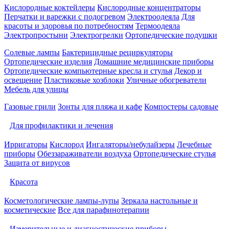
Кислородные коктейлеры
Кислородные концентраторы
Перчатки и варежки с подогревом
Электроодеяла
Для
красоты и здоровья по потребностям
Термоодеяла
Электропростыни
Электрогрелки
Ортопедические подушки
Солевые лампы
Бактерицидные рециркуляторы
Ортопедические изделия
Домашние медицинские приборы
Ортопедические компьютерные кресла и стулья
Декор и
освещение
Пластиковые хозблоки
Уличные обогреватели
Мебель для улицы
Газовые грили
Зонты для пляжа и кафе
Компостеры садовые
Для профилактики и лечения
Ирригаторы
Кислород
Ингаляторы/небулайзеры
Лечебные
приборы
Обеззараживатели воздуха
Ортопедические стулья
Защита от вирусов
Красота
Косметологические лампы-лупы
Зеркала настольные и
косметические
Все для парафинотерапии
Измерительные и диагностические приборы