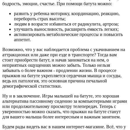
бодрость, эмоции, счастье. При помощи батута можно:
развить у ребенка моторику, координацию, реакцию,
перебороть страх высоты;
людям в возрасте избавиться от радикулита, артроза;
улучшить выносливость, расширить емкость легких;
активизировать метаболические процессы и повысить
аппетит.
Возможно, что у вас наблюдается проблема с укачиванием на
аттракционах или даже при езде в транспорте? Тогда вам
стоит приобрести батут, и начав заниматься на нем, о
неприятных ощущениях можно забыть. Только нельзя
забывать о более важном - продлении жизни. В процессе
прыжков на батуте укрепляется сердечная мышца и сосуды,
ведь их патология, это основная причина печальной
демографической статистики.
Ну и в заключение. Игры малышей на батуте, это хорошая
альтернатива пассивному сидению за компьютерными играми
или продолжительному просмотру телепередач. Теперь с
уверенностью можно сказать, что прыжки на батуте станут
для вашего малыша более интересным и важным занятием.
Будем рады видеть вас в нашем интернет-магазине. Всё, что у