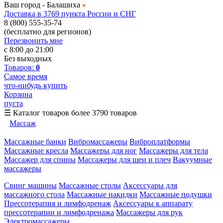
Ваш город -
Балашиха
Доставка в 3769 пункта России и СНГ
8 (800) 555-35-74
(бесплатно для регионов)
Перезвонить мне
с 8:00 до 21:00
Без выходных
Товаров:
0
Самое время
что-нибудь купить
Корзина
пуста
☰
Каталог товаров
более 3790 товаров
Массаж
Массажные банки
Вибромассажеры
Виброплатформы
Массажные кресла
Массажеры для ног
Массажеры для тела
Массажер для спины
Массажеры для шеи и плеч
Вакуумные
массажеры
Свинг машины
Массажные столы
Аксессуары для
массажного стола
Массажные накидки
Массажные подушки
Прессотерапия и лимфодренаж
Аксессуары к аппарату
прессотерапии и лимфодренажа
Массажеры для рук
Электромассажеры