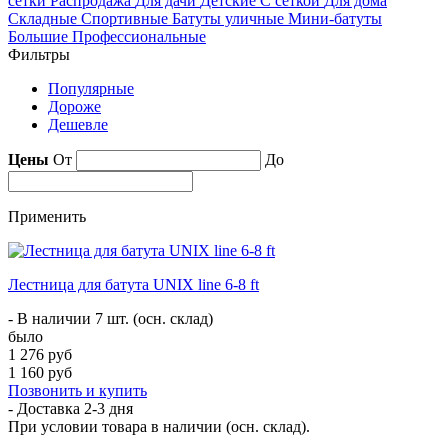
сетки
Распродажа
Для дачи
Детские
С сеткой
Для дома
Складные
Спортивные
Батуты уличные
Мини-батуты
Большие
Профессиональные
Фильтры
Популярные
Дороже
Дешевле
Цены
От
До
Применить
Лестница для батута UNIX line 6-8 ft
- В наличии 7 шт. (осн. склад)
было
1 276 руб
1 160 руб
Позвонить и купить
- Доставка
2-3 дня
При условии товара в наличии (осн. склад).