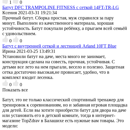
1
0
Батут DFC TRAMPOLINE FITNESS с сеткой 14FT-TR-LG
Ксения
2021-03-31 19:21:34
Прочный батут. Сборка простая, муж справился за пару
минут. Выполнен из качественного материала, хорошая
устойчивость. Батут покупали ребёнку, а прыгаем всей семьёй
с удовольствием.
0
0
Батут с внутренней сеткой и лестницей Arland 10FT Blue
Ирина
2021-03-25 13:49:31
Установили батут на даче, места много не занимает,
конструкция сделана на совесть, прочная, устойчивая. С
детьми все лето на нем прыгали, весело и полезно. Защитная
сетка достаточно высокая,не провисает, удобно, что в
комплект входит лесенка.
0
0
Показать все
Батут, это не только классический спортивный тренажер для
тренировок к соревнованиям, но и забавная игровая площадка
для детей. Если вы хотите приобрести батут для двора на даче
или установить его в детской комнате, тогда в интернет-
магазине TopZdrav в Балашихе есть нужные вам товары. Это
модели: