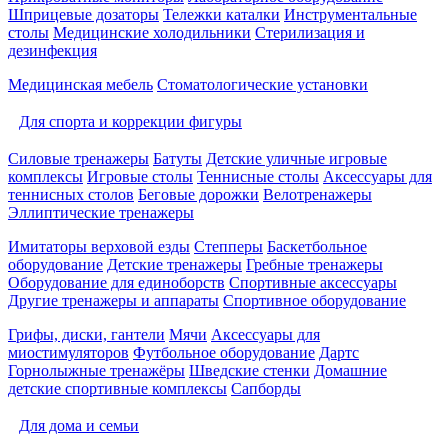
Шприцевые дозаторы
Тележки каталки
Инструментальные
столы
Медицинские холодильники
Стерилизация и
дезинфекция
Медицинская мебель
Стоматологические установки
Для спорта и коррекции фигуры
Силовые тренажеры
Батуты
Детские уличные игровые
комплексы
Игровые столы
Теннисные столы
Аксессуары для
теннисных столов
Беговые дорожки
Велотренажеры
Эллиптические тренажеры
Имитаторы верховой езды
Степперы
Баскетбольное
оборудование
Детские тренажеры
Гребные тренажеры
Оборудование для единоборств
Спортивные аксессуары
Другие тренажеры и аппараты
Спортивное оборудование
Грифы, диски, гантели
Мячи
Аксессуары для
миостимуляторов
Футбольное оборудование
Дартс
Горнолыжные тренажёры
Шведские стенки
Домашние
детские спортивные комплексы
Сапборды
Для дома и семьи