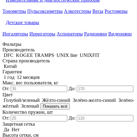
Тонометры
Пульсоксиметры
Алкотестеры
Весы
Ростомеры
Детские товары
Ингаляторы
Ирригаторы
Аспираторы
Радионяни
Видеоняни
Фильтры
Производитель
DFC
KOGEE TRAMPS
UNIX line
UNIXFIT
Страна производитель
Китай
Гарантия
1 год
12 месяцев
Макс. вес пользователя, кг
От:
До:
Цвет
Голубой/зеленый
Жёлто-синий
Зелёно-желто-синий
Зелёно-
жёлтый
Зеленый
Показать всё
Количество пружин, шт
От:
До:
Защитная сетка
Да
Нет
Высота сетки, см