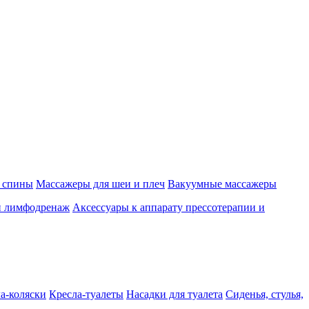
 спины
Массажеры для шеи и плеч
Вакуумные массажеры
и лимфодренаж
Аксессуары к аппарату прессотерапии и
а-коляски
Кресла-туалеты
Насадки для туалета
Сиденья, стулья,