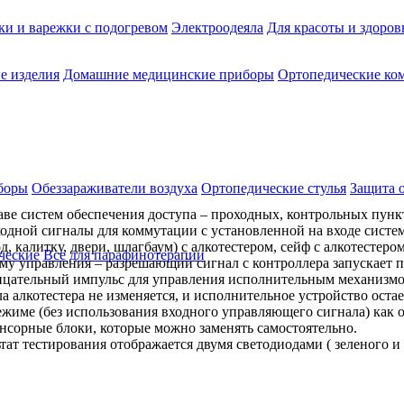
ки и варежки с подогревом
Электроодеяла
Для красоты и здоров
е изделия
Домашние медицинские приборы
Ортопедические ком
боры
Обеззараживатели воздуха
Ортопедические стулья
Защита 
ве систем обеспечения доступа – проходных, контрольных пункта
ходной сигналы для коммутации с установленной на входе систе
 калитку, двери, шлагбаум) с алкотестером, сейф с алкотестером
ческие
Все для парафинотерапии
у управления – разрешающий сигнал с контроллера запускает п
трицательный импульс для управления исполнительным механизмо
 алкотестера не изменяется, и исполнительное устройство остае
име (без использования входного управляющего сигнала) как об
енсорные блоки, которые можно заменять самостоятельно.
тат тестирования отображается двумя светодиодами ( зеленого и 