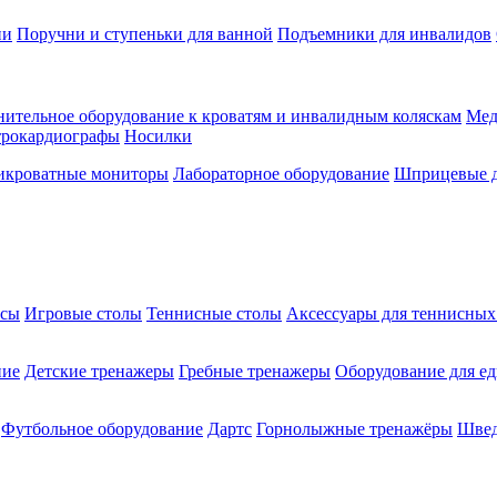
ии
Поручни и ступеньки для ванной
Подъемники для инвалидов
ительное оборудование к кроватям и инвалидным коляскам
Мед
трокардиографы
Носилки
икроватные мониторы
Лабораторное оборудование
Шприцевые д
ксы
Игровые столы
Теннисные столы
Аксессуары для теннисных
ние
Детские тренажеры
Гребные тренажеры
Оборудование для е
Футбольное оборудование
Дартс
Горнолыжные тренажёры
Швед