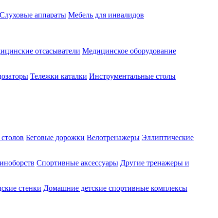
Слуховые аппараты
Мебель для инвалидов
ицинские отсасыватели
Медицинское оборудование
озаторы
Тележки каталки
Инструментальные столы
 столов
Беговые дорожки
Велотренажеры
Эллиптические
диноборств
Спортивные аксессуары
Другие тренажеры и
ские стенки
Домашние детские спортивные комплексы