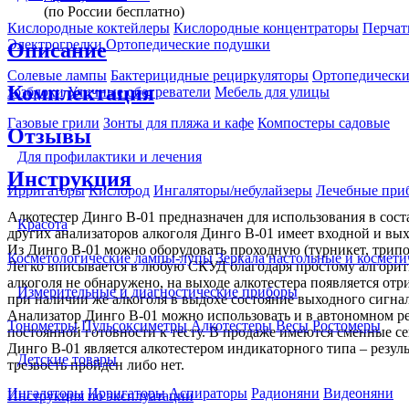
(по России бесплатно)
Кислородные коктейлеры
Кислородные концентраторы
Перчат
Электрогрелки
Ортопедические подушки
Описание
Солевые лампы
Бактерицидные рециркуляторы
Ортопедически
Комплектация
хозблоки
Уличные обогреватели
Мебель для улицы
Газовые грили
Зонты для пляжа и кафе
Компостеры садовые
Отзывы
Для профилактики и лечения
Инструкция
Ирригаторы
Кислород
Ингаляторы/небулайзеры
Лечебные при
Алкотестер Динго В-01 предназначен для использования в соста
Красота
других анализаторов алкоголя Динго В-01 имеет входной и вы
Из Динго В-01 можно оборудовать проходную (турникет, трипод,
Косметологические лампы-лупы
Зеркала настольные и космети
Легко вписывается в любую СКУД благодаря простому алгоритм
алкоголя не обнаружено, на выходе алкотестера появляется о
Измерительные и диагностические приборы
при наличии же алкоголя в выдохе состояние выходного сигнала
Анализатор Динго В-01 можно использовать и в автономном реж
Тонометры
Пульсоксиметры
Алкотестеры
Весы
Ростомеры
постоянной готовности к тесту. В продаже имеются сменные с
Динго В-01 является алкотестером индикаторного типа – резуль
Детские товары
трезвость пройден либо нет.
Ингаляторы
Ирригаторы
Аспираторы
Радионяни
Видеоняни
Инструкция по эксплуатации