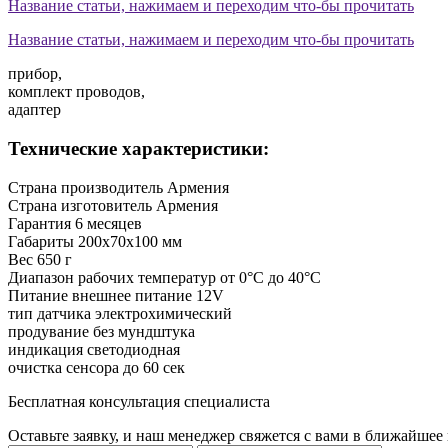
Название статьи, нажимаем и переходим что-бы прочитать
Название статьи, нажимаем и переходим что-бы прочитать
прибор,
комплект проводов,
адаптер
Технические характеристики:
Страна производитель
Армения
Страна изготовитель
Армения
Гарантия
6 месяцев
Габариты
200х70х100 мм
Вес
650 г
Диапазон рабочих температур
от 0°С до 40°С
Питание
внешнее питание 12V
тип датчика
электрохимический
продувание
без мундштука
индикация
светодиодная
очистка сенсора
до 60 сек
Бесплатная консультация специалиста
Оставьте заявку, и наш менеджер свяжется с вами в ближайшее 