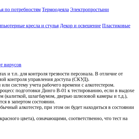
ья по потребностям
Термоодеяла
Электропростыни
пьютерные кресла и стулья
Декор и освещение
Пластиковые
от вирусов
х и т.п. для контроля трезвости персонала. В отличие от
мой контроля управления доступа (СКУД).
 или систему учета рабочего времени с алкотестером.
роцесс подготовки Динго В-01 к тестированию, если в выдохе
м (калиткой, шлагбаумом, дверью шлюзовой камеры и т.д.),
тся в запертом состоянии.
ычный алкотестер, при этом он будет находиться в состоянии
красного цвета), означающими, соответственно, что тест на