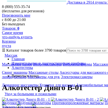
Доставка в 2914 пункта
8 (800) 555-35-74
(бесплатно для регионов)
Перезвонить мне
с 8:00 до 21:00
Без выходных
Товаров:
0
Самое время
что-нибудь купить
Корзина
пуста
☰
Каталог товаров
более 3790 товаров
Массаж
Главная
Измерительные и диагностические приборы
Массажные банки
Вибромассажеры
Виброплатформы
Массажн
Алкотестеры
Свинг машины
Массажные столы
Аксессуары для массажного 
Вернуться назад
лимфодренажа
Массажеры для рук
Электромассажеры
Домашние массажеры
Кушетки для массажа
Автомобильные м
Алкотестер Динго В-01
Уход за больными и пожилыми
Ходунки
Ходунки-роллаторы
Противопролежневые матрасы
П
табуреты для ванной