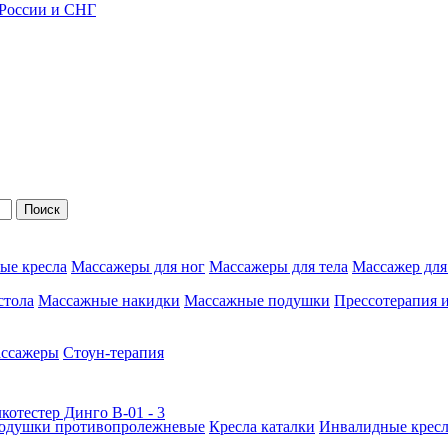
 России и СНГ
Поиск
ые кресла
Массажеры для ног
Массажеры для тела
Массажер для
стола
Массажные накидки
Массажные подушки
Прессотерапия 
ассажеры
Стоун-терапия
одушки противопролежневые
Кресла каталки
Инвалидные кресл