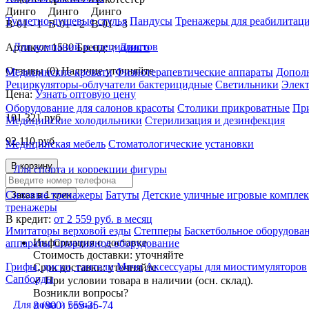
Туалетно-душевые стулья
Пандусы
Тренажеры для реабилитац
Для компаний и специалистов
Артикул: 1530
Бренд: >
Динго
Отзывы (0)
Наличие уточняйте
Медицинские кровати
Физиотерапевтические аппараты
Дополн
Рециркуляторы-облучатели бактерицидные
Светильники
Элек
Цена:
Узнать оптовую цену
Оборудование для салонов красоты
Столики прикроватные
Пр
101 321
руб
Медицинские холодильники
Стерилизация и дезинфекция
92 110
руб
Медицинская мебель
Стоматологические установки
В корзину
Для спорта и коррекции фигуры
Силовые тренажеры
Батуты
Детские уличные игровые компле
Заказ в 1 клик
тренажеры
В кредит:
от 2 559 руб. в месяц
Имитаторы верховой езды
Степперы
Баскетбольное оборудова
Информация о доставке
аппараты
Спортивное оборудование
Стоимость доставки:
уточняйте
Грифы, диски, гантели
Мячи
Аксессуары для миостимуляторов
Срок доставки:
уточняйте
Сапборды
✓
При условии товара в наличии (осн. склад).
Возникли вопросы?
Для дома и семьи
8 (800) 555-35-74