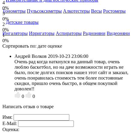
4
0%
Тонометры
Пульсоксиметры
Алкотестеры
Весы
Ростомеры
3
0%
Детские товары
2
0%
Ингаляторы
Ирригаторы
Аспираторы
Радионяни
Видеоняни
1
0%
Сортировать по:
дате
оценке
Андрей Волков
2019-10-23 23:06:00
Очень рад когда наткнулся на данный товар, очень
люблю баскетбол, но на даче возможности играть не
было, после долгих поисков нашел этот сайт и заказал,
очень понравилась стоимость тем более постоянные
скидки, пришло очень быстро, в общем покупкой
доволен!!
0
0
Написать отзыв о товаре
Имя:
E-Mail:
Оценка: