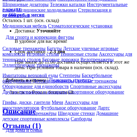
Шприцевые дозаторы
Тележки каталки
Инструментальные
в кредит:
столы
Медицинские холодильники
Стерилизация и
от 666 руб. в месяц
дезинфекция
Осталось 1 шт. (осн. склад)
Медицинская мебель
Стоматологические установки
Доставка:
Уточняйте
Для спорта и коррекции фигуры
В удобное для вас время!
Силовые тренажеры
Батуты
Детские уличные игровые
Срок доставки -
2-3 дня
комплексы
Игровые столы
Теннисные столы
Аксессуары для
теннисных столов
Беговые дорожки
Велотренажеры
При заказе до 11:00 доставка осуществляется в этот же
Эллиптические тренажеры
день. При условии товара в наличии (осн. склад).
Имитаторы верховой езды
Степперы
Баскетбольное
*
Позвонить и купить
Добавить в корзину
оборудование
Детские тренажеры
Гребные тренажеры
Оборудование для единоборств
Спортивные аксессуары
*
Другие тренажеры и аппараты
Спортивное оборудование
- Звонок по России бесплатный.
Грифы, диски, гантели
Мячи
Аксессуары для
миостимуляторов
Футбольное оборудование
Дартс
Описание
Горнолыжные тренажёры
Шведские стенки
Домашние
детские спортивные комплексы
Сапборды
Отзывы (1)
Для дома и семьи