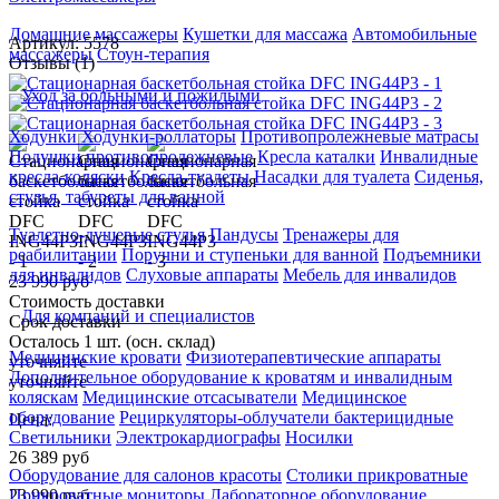
Домашние массажеры
Кушетки для массажа
Автомобильные
Артикул: 5578
массажеры
Стоун-терапия
Отзывы (1)
Уход за больными и пожилыми
Ходунки
Ходунки-роллаторы
Противопролежневые матрасы
Подушки противопролежневые
Кресла каталки
Инвалидные
кресла-коляски
Кресла-туалеты
Насадки для туалета
Сиденья,
стулья, табуреты для ванной
Туалетно-душевые стулья
Пандусы
Тренажеры для
реабилитации
Поручни и ступеньки для ванной
Подъемники
для инвалидов
Слуховые аппараты
Мебель для инвалидов
23 990 руб
Стоимость доставки
Для компаний и специалистов
Срок доставки
Осталось 1 шт. (осн. склад)
Медицинские кровати
Физиотерапевтические аппараты
уточняйте
Дополнительное оборудование к кроватям и инвалидным
уточняйте
коляскам
Медицинские отсасыватели
Медицинское
оборудование
Рециркуляторы-облучатели бактерицидные
Цена:
Светильники
Электрокардиографы
Носилки
26 389
руб
Оборудование для салонов красоты
Столики прикроватные
23 990
руб
Прикроватные мониторы
Лабораторное оборудование