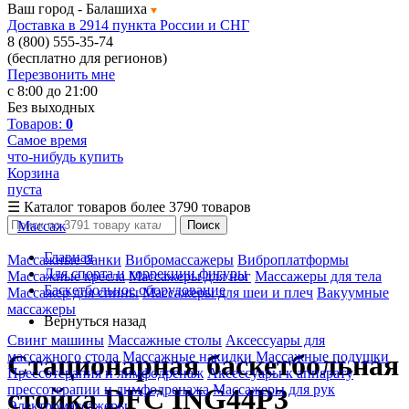
Ваш город -
Балашиха
Доставка в 2914 пункта России и СНГ
8 (800) 555-35-74
(бесплатно для регионов)
Перезвонить мне
с 8:00 до 21:00
Без выходных
Товаров:
0
Самое время
что-нибудь купить
Корзина
пуста
☰
Каталог товаров
более 3790 товаров
Массаж
Поиск
Главная
Массажные банки
Вибромассажеры
Виброплатформы
Для спорта и коррекции фигуры
Массажные кресла
Массажеры для ног
Массажеры для тела
Баскетбольное оборудование
Массажер для спины
Массажеры для шеи и плеч
Вакуумные
массажеры
Вернуться назад
Свинг машины
Массажные столы
Аксессуары для
массажного стола
Массажные накидки
Массажные подушки
Стационарная баскетбольная
Прессотерапия и лимфодренаж
Аксессуары к аппарату
прессотерапии и лимфодренажа
Массажеры для рук
стойка DFC ING44P3
Электромассажеры