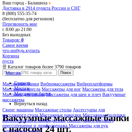
Ваш город -
Балашиха
Доставка в 2914 пункта России и СНГ
8 (800) 555-35-74
(бесплатно для регионов)
Перезвонить мне
с 8:00 до 21:00
Без выходных
Товаров:
0
Самое время
что-нибудь купить
Корзина
пуста
☰
Каталог товаров
более 3790 товаров
Массаж
Поиск
Главная
Массажные банки
Вибромассажеры
Виброплатформы
Массаж
Массажные кресла
Массажеры для ног
Массажеры для тела
Массажные банки
Массажер для спины
Массажеры для шеи и плеч
Вакуумные
массажеры
Вернуться назад
Свинг машины
Массажные столы
Аксессуары для
массажного стола
Массажные накидки
Массажные подушки
Вакуумные массажные банки
Прессотерапия и лимфодренаж
Аксессуары к аппарату
прессотерапии и лимфодренажа
Массажеры для рук
с насосом 24 шт.
Электромассажеры