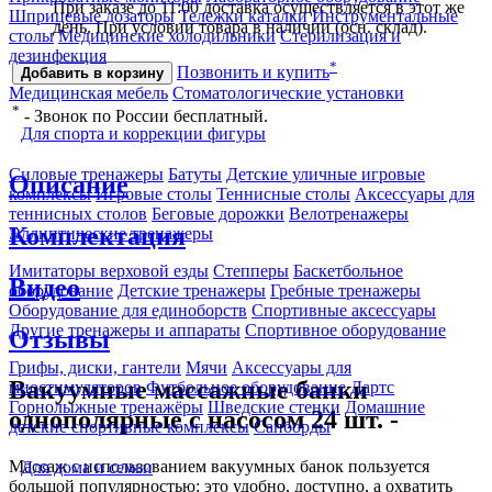
При заказе до 11:00 доставка осуществляется в этот же
Шприцевые дозаторы
Тележки каталки
Инструментальные
день. При условии товара в наличии (осн. склад).
столы
Медицинские холодильники
Стерилизация и
дезинфекция
*
Позвонить и купить
Добавить в корзину
Медицинская мебель
Стоматологические установки
*
- Звонок по России бесплатный.
Для спорта и коррекции фигуры
Силовые тренажеры
Батуты
Детские уличные игровые
Описание
комплексы
Игровые столы
Теннисные столы
Аксессуары для
теннисных столов
Беговые дорожки
Велотренажеры
Комплектация
Эллиптические тренажеры
Имитаторы верховой езды
Степперы
Баскетбольное
Видео
оборудование
Детские тренажеры
Гребные тренажеры
Оборудование для единоборств
Спортивные аксессуары
Другие тренажеры и аппараты
Спортивное оборудование
Отзывы
Грифы, диски, гантели
Мячи
Аксессуары для
Вакуумные массажные банки
миостимуляторов
Футбольное оборудование
Дартс
Горнолыжные тренажёры
Шведские стенки
Домашние
однополярные с насосом 24 шт. -
детские спортивные комплексы
Сапборды
Массаж с использованием вакуумных банок пользуется
Для дома и семьи
большой популярностью: это удобно, доступно, а охватить