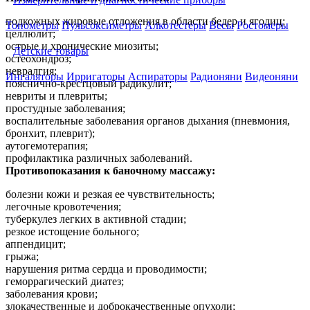
подкожных жировые отложения в области бедер и ягодиц;
Тонометры
Пульсоксиметры
Алкотестеры
Весы
Ростомеры
целлюлит;
острые и хронические миозиты;
Детские товары
остеохондроз;
невралгия;
Ингаляторы
Ирригаторы
Аспираторы
Радионяни
Видеоняни
пояснично-крестцовый радикулит;
невриты и плевриты;
простудные заболевания;
воспалительные заболевания органов дыхания (пневмония,
бронхит, плеврит);
аутогемотерапия;
профилактика различных заболеваний.
Противопоказания к баночному массажу:
болезни кожи и резкая ее чувствительность;
легочные кровотечения;
туберкулез легких в активной стадии;
резкое истощение больного;
аппендицит;
грыжа;
нарушения ритма сердца и проводимости;
геморрагический диатез;
заболевания крови;
злокачественные и доброкачественные опухоли;