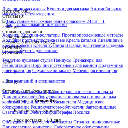
Домашние массажеры
Кушетки для массажа
Автомобильные
Артикул: 0003
массажеры
Стоун-терапия
Отзывы (0)
Уход за больными и пожилыми
2 002 руб
Стоимость доставки
Ходунки
Ходунки-роллаторы
Противопролежневые матрасы
Срок доставки
Подушки противопролежневые
Кресла каталки
Инвалидные
Осталось 8 шт. (осн. склад)
кресла-коляски
Кресла-туалеты
Насадки для туалета
Сиденья,
уточняйте
стулья, табуреты для ванной
уточняйте
Туалетно-душевые стулья
Пандусы
Тренажеры для
Цена:
реабилитации
Поручни и ступеньки для ванной
Подъемники
для инвалидов
Слуховые аппараты
Мебель для инвалидов
2 202
руб
Для компаний и специалистов
2 002
руб
Осталось 8 шт. (осн. склад)
Медицинские кровати
Физиотерапевтические аппараты
Дополнительное оборудование к кроватям и инвалидным
Доставка:
Уточняйте
коляскам
Медицинские отсасыватели
Медицинское
оборудование
Рециркуляторы-облучатели бактерицидные
В удобное для вас время!
Светильники
Электрокардиографы
Носилки
Срок доставки -
2-3 дня
Оборудование для салонов красоты
Столики прикроватные
Прикроватные мониторы
Лабораторное оборудование