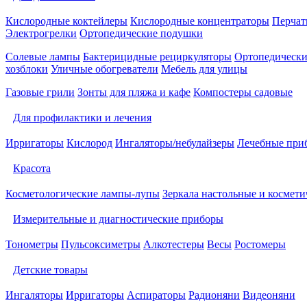
Кислородные коктейлеры
Кислородные концентраторы
Перчат
Электрогрелки
Ортопедические подушки
Солевые лампы
Бактерицидные рециркуляторы
Ортопедически
хозблоки
Уличные обогреватели
Мебель для улицы
Газовые грили
Зонты для пляжа и кафе
Компостеры садовые
Для профилактики и лечения
Ирригаторы
Кислород
Ингаляторы/небулайзеры
Лечебные при
Красота
Косметологические лампы-лупы
Зеркала настольные и космети
Измерительные и диагностические приборы
Тонометры
Пульсоксиметры
Алкотестеры
Весы
Ростомеры
Детские товары
Ингаляторы
Ирригаторы
Аспираторы
Радионяни
Видеоняни