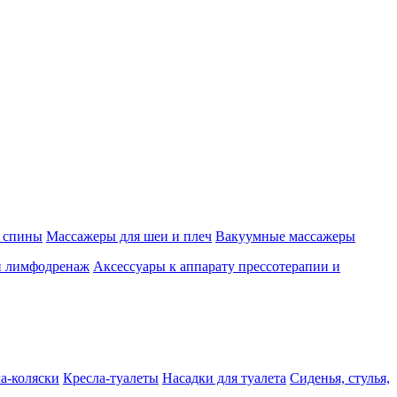
 спины
Массажеры для шеи и плеч
Вакуумные массажеры
и лимфодренаж
Аксессуары к аппарату прессотерапии и
а-коляски
Кресла-туалеты
Насадки для туалета
Сиденья, стулья,