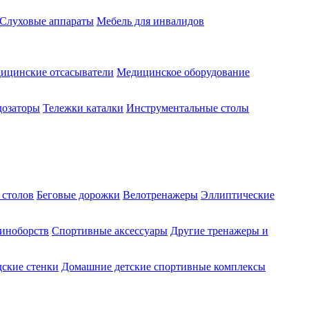
Слуховые аппараты
Мебель для инвалидов
ицинские отсасыватели
Медицинское оборудование
озаторы
Тележки каталки
Инструментальные столы
 столов
Беговые дорожки
Велотренажеры
Эллиптические
диноборств
Спортивные аксессуары
Другие тренажеры и
ские стенки
Домашние детские спортивные комплексы