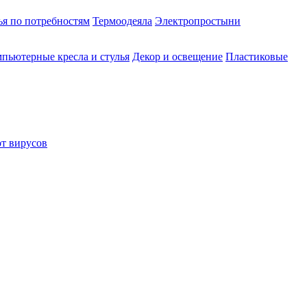
ья по потребностям
Термоодеяла
Электропростыни
пьютерные кресла и стулья
Декор и освещение
Пластиковые
от вирусов