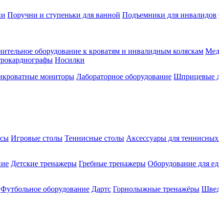
ии
Поручни и ступеньки для ванной
Подъемники для инвалидов
ительное оборудование к кроватям и инвалидным коляскам
Мед
трокардиографы
Носилки
икроватные мониторы
Лабораторное оборудование
Шприцевые д
ксы
Игровые столы
Теннисные столы
Аксессуары для теннисных
ние
Детские тренажеры
Гребные тренажеры
Оборудование для е
Футбольное оборудование
Дартс
Горнолыжные тренажёры
Швед