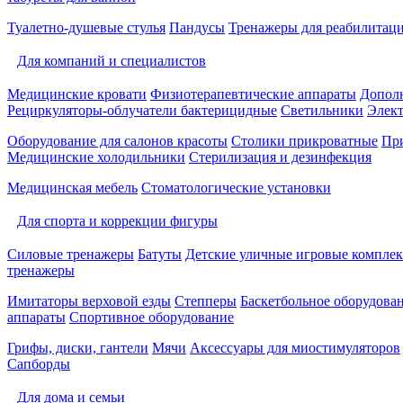
Туалетно-душевые стулья
Пандусы
Тренажеры для реабилитац
Для компаний и специалистов
Медицинские кровати
Физиотерапевтические аппараты
Дополн
Рециркуляторы-облучатели бактерицидные
Светильники
Элек
Оборудование для салонов красоты
Столики прикроватные
Пр
Медицинские холодильники
Стерилизация и дезинфекция
Медицинская мебель
Стоматологические установки
Для спорта и коррекции фигуры
Силовые тренажеры
Батуты
Детские уличные игровые компле
тренажеры
Имитаторы верховой езды
Степперы
Баскетбольное оборудова
аппараты
Спортивное оборудование
Грифы, диски, гантели
Мячи
Аксессуары для миостимуляторов
Сапборды
Для дома и семьи