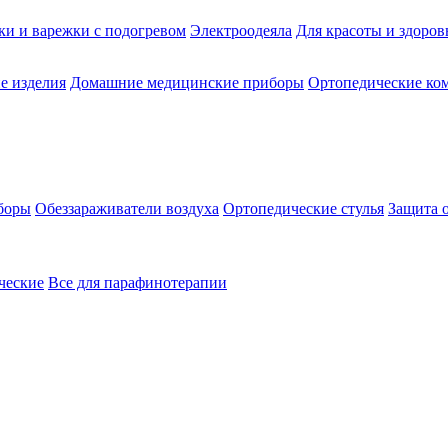
ки и варежки с подогревом
Электроодеяла
Для красоты и здоров
е изделия
Домашние медицинские приборы
Ортопедические ком
боры
Обеззараживатели воздуха
Ортопедические стулья
Защита 
ческие
Все для парафинотерапии