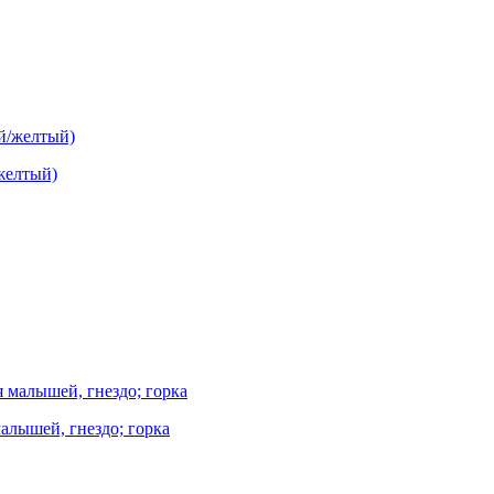
/желтый)
лышей, гнездо; горка