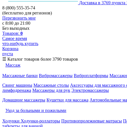
Доставка в 3769 пункта
8 (800) 555-35-74
(бесплатно для регионов)
Перезвонить мне
с 8:00 до 21:00
Без выходных
Товаров:
0
Самое время
что-нибудь купить
Корзина
пуста
☰
Каталог товаров
более 3790 товаров
Массаж
Массажные банки
Вибромассажеры
Виброплатформы
Массажн
Свинг машины
Массажные столы
Аксессуары для массажного 
лимфодренажа
Массажеры для рук
Электромассажеры
Домашние массажеры
Кушетки для массажа
Автомобильные м
Уход за больными и пожилыми
Ходунки
Ходунки-роллаторы
Противопролежневые матрасы
П
табуреты для ванной