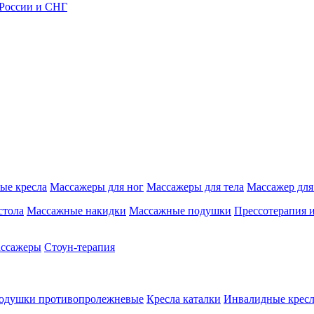
 России и СНГ
ые кресла
Массажеры для ног
Массажеры для тела
Массажер для
стола
Массажные накидки
Массажные подушки
Прессотерапия 
ассажеры
Стоун-терапия
одушки противопролежневые
Кресла каталки
Инвалидные кресл