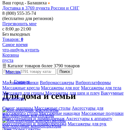
Ваш город -
Балашиха
Доставка в 3769 пункта России и СНГ
8 (800) 555-35-74
(бесплатно для регионов)
Перезвонить мне
с 8:00 до 21:00
Без выходных
Товаров:
0
Самое время
что-нибудь купить
Корзина
пуста
☰
Каталог товаров
более 3790 товаров
Массаж
Поиск
Главная
Массажные банки
Вибромассажеры
Виброплатформы
Массажные кресла
Массажеры для ног
Массажеры для тела
Массажер для спины
Массажеры для шеи и плеч
Вакуумные
Для дома и семьи
массажеры
Свинг машины
Массажные столы
Аксессуары для
массажного стола
Массажные накидки
Массажные подушки
Кислородные коктейлеры
Прессотерапия и лимфодренаж
Аксессуары к аппарату
прессотерапии и лимфодренажа
Массажеры для рук
Кислородные концентраторы
Электромассажеры