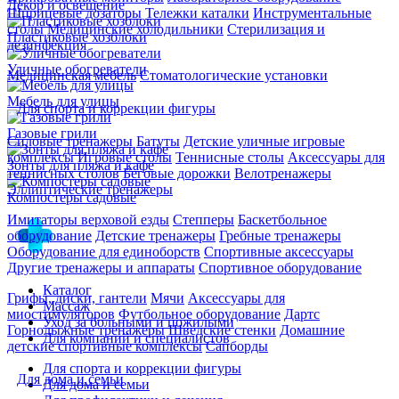
Декор и освещение
Шприцевые дозаторы
Тележки каталки
Инструментальные
столы
Медицинские холодильники
Стерилизация и
Пластиковые хозблоки
дезинфекция
Уличные обогреватели
Медицинская мебель
Стоматологические установки
Мебель для улицы
Для спорта и коррекции фигуры
Газовые грили
Силовые тренажеры
Батуты
Детские уличные игровые
комплексы
Игровые столы
Теннисные столы
Аксессуары для
Зонты для пляжа и кафе
теннисных столов
Беговые дорожки
Велотренажеры
Эллиптические тренажеры
Компостеры садовые
Имитаторы верховой езды
Степперы
Баскетбольное
оборудование
Детские тренажеры
Гребные тренажеры
Оборудование для единоборств
Спортивные аксессуары
Другие тренажеры и аппараты
Спортивное оборудование
Каталог
Грифы, диски, гантели
Мячи
Аксессуары для
Массаж
миостимуляторов
Футбольное оборудование
Дартс
Уход за больными и пожилыми
Горнолыжные тренажёры
Шведские стенки
Домашние
Для компаний и специалистов
детские спортивные комплексы
Сапборды
Для спорта и коррекции фигуры
Для дома и семьи
Для дома и семьи