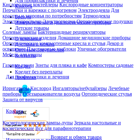
Для профилактики и лечения
Кислородные коктейлеры
Кислородные концентраторы
Красота
Перчатки и варежки с подогревом
Электроодеяла
Для
красоты и здоровья по потребностям
Термоодеяла
Бренды
Электропростыни
Электрогрелки
Ортопедические подушки
Измерительные и диагностические приборы
Детские товары
Солевые лампы
Бактерицидные рециркуляторы
Ортопедические изделия
Домашние медицинские приборы
О компании
Ортопедические компьютерные кресла и стулья
Декор и
Доставка и оплата
освещение
Пластиковые хозблоки
Уличные обогреватели
Оптовым покупателям
Мебель для улицы
Контакты
Газовые грили
Зонты для пляжа и кафе
Компостеры садовые
Кредит
Кредит без переплаты
Для профилактики и лечения
Политика
Ирригаторы
Кислород
Ингаляторы/небулайзеры
Лечебные
приборы
Обеззараживатели воздуха
Ортопедические стулья
Защита от вирусов
Красота
Косметологические лампы-лупы
Зеркала настольные и
косметические
Все для парафинотерапии
Возврат и обмен товара
Измерительные и диагностические приборы