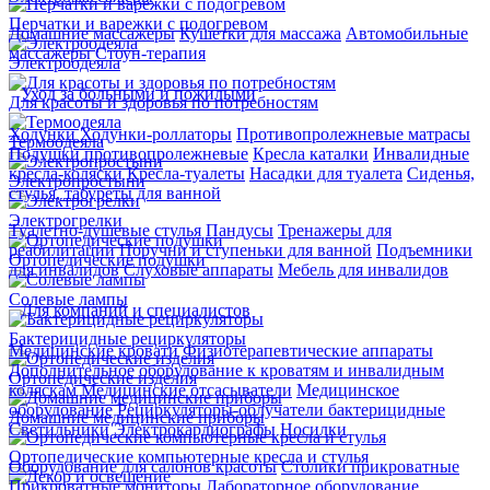
Перчатки и варежки с подогревом
Домашние массажеры
Кушетки для массажа
Автомобильные
массажеры
Стоун-терапия
Электроодеяла
Уход за больными и пожилыми
Для красоты и здоровья по потребностям
Ходунки
Ходунки-роллаторы
Противопролежневые матрасы
Термоодеяла
Подушки противопролежневые
Кресла каталки
Инвалидные
кресла-коляски
Кресла-туалеты
Насадки для туалета
Сиденья,
Электропростыни
стулья, табуреты для ванной
Электрогрелки
Туалетно-душевые стулья
Пандусы
Тренажеры для
реабилитации
Поручни и ступеньки для ванной
Подъемники
Ортопедические подушки
для инвалидов
Слуховые аппараты
Мебель для инвалидов
Солевые лампы
Для компаний и специалистов
Бактерицидные рециркуляторы
Медицинские кровати
Физиотерапевтические аппараты
Дополнительное оборудование к кроватям и инвалидным
Ортопедические изделия
коляскам
Медицинские отсасыватели
Медицинское
оборудование
Рециркуляторы-облучатели бактерицидные
Домашние медицинские приборы
Светильники
Электрокардиографы
Носилки
Ортопедические компьютерные кресла и стулья
Оборудование для салонов красоты
Столики прикроватные
Прикроватные мониторы
Лабораторное оборудование