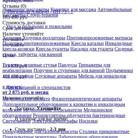
Артикул: 9683
Отзывы (0)
Домашние массажеры
Кушетки для массажа
Автомобильные
массажеры
Стоун-терапия
103 490 руб
Стоимость доставки
Уход за больными и пожилыми
Срок доставки
Наличие уточняйте
Ходунки
Ходунки-роллаторы
Противопролежневые матрасы
уточняйте
Подушки противопролежневые
Кресла каталки
Инвалидные
уточняйте
кресла-коляски
Кресла-туалеты
Насадки для туалета
Сиденья,
стулья, табуреты для ванной
Цена:
Туалетно-душевые стулья
Пандусы
Тренажеры для
113 839
руб
реабилитации
Поручни и ступеньки для ванной
Подъемники
для инвалидов
Слуховые аппараты
Мебель для инвалидов
103 490
руб
в кредит:
Для компаний и специалистов
от 2 875 руб. в месяц
Наличие уточняйте
Медицинские кровати
Физиотерапевтические аппараты
Дополнительное оборудование к кроватям и инвалидным
Доставка:
Уточняйте
коляскам
Медицинские отсасыватели
Медицинское
оборудование
Рециркуляторы-облучатели бактерицидные
В удобное для вас время!
Светильники
Электрокардиографы
Носилки
Срок доставки -
2-3 дня
Оборудование для салонов красоты
Столики прикроватные
Прикроватные мониторы
Лабораторное оборудование