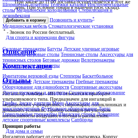
При заказе до 11:00 доставка осуществляется в этот же
Шприцевые дозаторы
Тележки каталки
Инструментальные
день. При условии товара в наличии (осн. склад).
столы
Медицинские холодильники
Стерилизация и
дезинфекция
*
Позвонить и купить
Добавить в корзину
Медицинская мебель
Стоматологические установки
*
- Звонок по России бесплатный.
Для спорта и коррекции фигуры
Силовые тренажеры
Батуты
Детские уличные игровые
Описание
комплексы
Игровые столы
Теннисные столы
Аксессуары для
теннисных столов
Беговые дорожки
Велотренажеры
Комплектация
Эллиптические тренажеры
Имитаторы верховой езды
Степперы
Баскетбольное
Отзывы
оборудование
Детские тренажеры
Гребные тренажеры
Оборудование для единоборств
Спортивные аксессуары
Другие тренажеры и аппараты
Спортивное оборудование
Ингалятор Альбедо - ИН 70 относится к приборам
ультразвукового типа. Предназначен для ингаляций в
Грифы, диски, гантели
Мячи
Аксессуары для
медицинских учреждениях, стационарах, поликлиниках и
миостимуляторов
Футбольное оборудование
Дартс
домашних условиях. Прибор оснащен регулятором
Горнолыжные тренажёры
Шведские стенки
Домашние
интенсивности воздушного потока и распыления.
детские спортивные комплексы
Сапборды
Принцип работы
Для дома и семьи
Ингалятор работает от сети путем ультразвука. Корпус