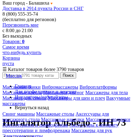
Ваш город -
Балашиха
Доставка в 2914 пункта России и СНГ
8 (800) 555-35-74
(бесплатно для регионов)
Перезвонить мне
с 8:00 до 21:00
Без выходных
Товаров:
0
Самое время
что-нибудь купить
Корзина
пуста
☰
Каталог товаров
более 3790 товаров
Массаж
Поиск
Главная
Массажные банки
Вибромассажеры
Виброплатформы
Для профилактики и лечения
Массажные кресла
Массажеры для ног
Массажеры для тела
Ингаляторы/небулайзеры
Массажер для спины
Массажеры для шеи и плеч
Вакуумные
массажеры
Вернуться назад
Свинг машины
Массажные столы
Аксессуары для
массажного стола
Массажные накидки
Массажные подушки
Ингалятор Альбедо - ИН 73
Прессотерапия и лимфодренаж
Аксессуары к аппарату
прессотерапии и лимфодренажа
Массажеры для рук
Электромассажеры