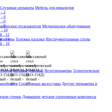
Слуховые аппараты
Мебель для инвалидов
ицинские отсасыватели
Медицинское оборудование
озаторы
Тележки каталки
Инструментальные столы
 столов
Беговые дорожки
Велотренажеры
Эллиптические
диноборств
Спортивные аксессуары
Другие тренажеры и
ские стенки
Домашние детские спортивные комплексы