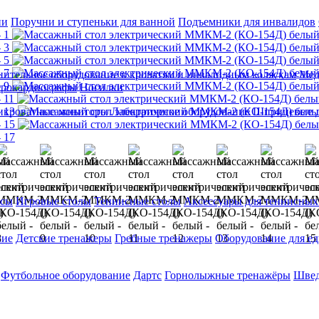
ии
Поручни и ступеньки для ванной
Подъемники для инвалидов
ительное оборудование к кроватям и инвалидным коляскам
Мед
трокардиографы
Носилки
икроватные мониторы
Лабораторное оборудование
Шприцевые д
ксы
Игровые столы
Теннисные столы
Аксессуары для теннисных
ние
Детские тренажеры
Гребные тренажеры
Оборудование для е
Футбольное оборудование
Дартс
Горнолыжные тренажёры
Швед