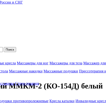
 России и СНГ
Поиск
ые кресла
Массажеры для ног
Массажеры для тела
Массажер для
стола
Массажные накидки
Массажные подушки
Прессотерапия 
ассажеры
Стоун-терапия
кий ММКМ-2 (КО-154Д) белый
одушки противопролежневые
Кресла каталки
Инвалидные кресл