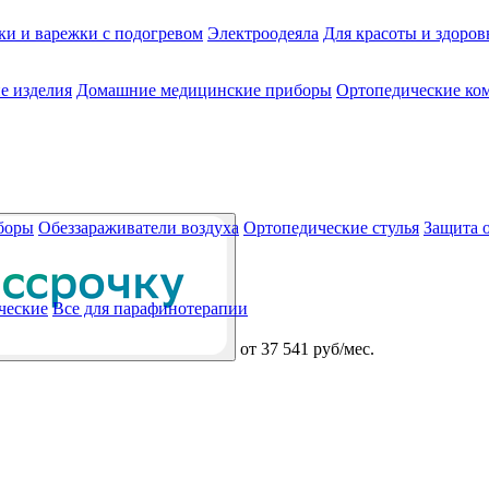
ки и варежки с подогревом
Электроодеяла
Для красоты и здоров
е изделия
Домашние медицинские приборы
Ортопедические ком
боры
Обеззараживатели воздуха
Ортопедические стулья
Защита 
ческие
Все для парафинотерапии
от
37 541 руб/мес.