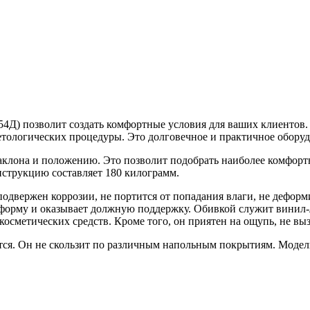
Д) позволит создать комфортные условия для ваших клиентов. 
етологических процедуры. Это долговечное и практичное оборуд
наклона и положению. Это позволит подобрать наиболее комфор
нструкцию составляет 180 килограмм.
подвержен коррозии, не портится от попадания влаги, не деформ
форму и оказывает должную поддержку. Обивкой служит винил-л
и косметических средств. Кроме того, он приятен на ощупь, не в
ется. Он не скользит по различным напольным покрытиям. Моде