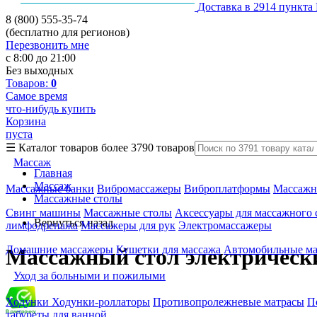
Доставка в 2914 пункта
8 (800) 555-35-74
(бесплатно для регионов)
Перезвонить мне
с 8:00 до 21:00
Без выходных
Товаров:
0
Самое время
что-нибудь купить
Корзина
пуста
☰
Каталог товаров
более 3790 товаров
Массаж
Главная
Массаж
Массажные банки
Вибромассажеры
Виброплатформы
Массажн
Массажные столы
Свинг машины
Массажные столы
Аксессуары для массажного 
Вернуться назад
лимфодренажа
Массажеры для рук
Электромассажеры
Домашние массажеры
Кушетки для массажа
Автомобильные м
Массажный стол электричес
Уход за больными и пожилыми
Ходунки
Ходунки-роллаторы
Противопролежневые матрасы
П
табуреты для ванной