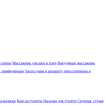
 спины
Массажеры для шеи и плеч
Вакуумные массажеры
и лимфодренаж
Аксессуары к аппарату прессотерапии и
а-коляски
Кресла-туалеты
Насадки для туалета
Сиденья, стулья,