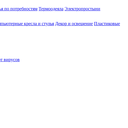
ья по потребностям
Термоодеяла
Электропростыни
пьютерные кресла и стулья
Декор и освещение
Пластиковые
от вирусов