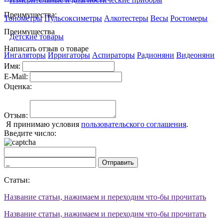
Преимущества:
Тонометры
Пульсоксиметры
Алкотестеры
Весы
Ростомеры
Преимущества
Детские товары
Написать отзыв о товаре
Ингаляторы
Ирригаторы
Аспираторы
Радионяни
Видеоняни
Имя:
E-Mail:
Оценка:
Отзыв:
Я принимаю условия
пользовательского соглашения
.
Введите число:
Отправить
Статьи:
Название статьи, нажимаем и переходим что-бы прочитать
Название статьи, нажимаем и переходим что-бы прочитать