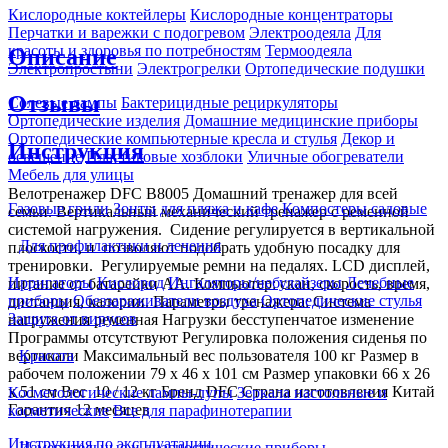
Кислородные коктейлеры
Кислородные концентраторы
Перчатки и варежки с подогревом
Электроодеяла
Для
красоты и здоровья по потребностям
Термоодеяла
Описание
Электропростыни
Электрогрелки
Ортопедические подушки
Отзывы
Солевые лампы
Бактерицидные рециркуляторы
Ортопедические изделия
Домашние медицинские приборы
Ортопедические компьютерные кресла и стулья
Декор и
Инструкция
освещение
Пластиковые хозблоки
Уличные обогреватели
Мебель для улицы
Велотренажер DFC B8005 Домашний тренажер для всей
Газовые грили
Зонты для пляжа и кафе
Компостеры садовые
семьи. Вертикальный механический тренажер с ременной
системой нагружения. Сидение регулируется в вертикальной
Для профилактики и лечения
плоскости, и позволяют подобрать удобную посадку для
тренировки. Регулируемые ремни на педалях. LCD дисплей,
Ирригаторы
Кислород
Ингаляторы/небулайзеры
Лечебные
питание от батарейки АА. Компьютер: скан, скорость, время,
приборы
Обеззараживатели воздуха
Ортопедические стулья
дистанция, калории. Параметры тренажера: Система
Защита от вирусов
нагружения ременная Нагрузки бесступенчатое изменение
Программы отсутствуют Регулировка положения сиденья по
вертикали Максимальный вес пользователя 100 кг Размер в
Красота
рабочем положении 79 х 46 х 101 см Размер упаковки 66 х 26
х 51 см Вес 10 / 12 кг Бренд DFC Страна изготовления Китай
Косметологические лампы-лупы
Зеркала настольные и
Гарантия 12 месяцев
косметические
Все для парафинотерапии
Инструкция по эксплуатации
Измерительные и диагностические приборы