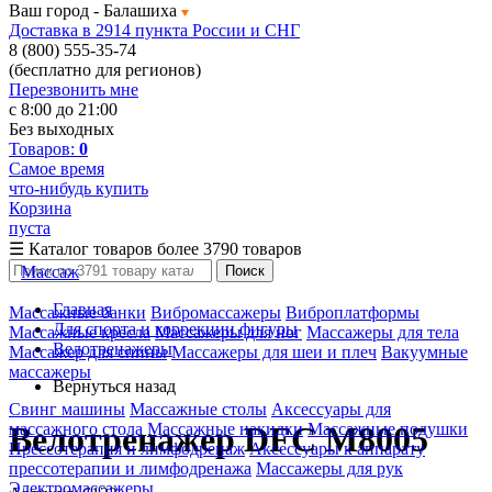
Ваш город -
Балашиха
Доставка в 2914 пункта России и СНГ
8 (800) 555-35-74
(бесплатно для регионов)
Перезвонить мне
с 8:00 до 21:00
Без выходных
Товаров:
0
Самое время
что-нибудь купить
Корзина
пуста
☰
Каталог товаров
более 3790 товаров
Массаж
Поиск
Главная
Массажные банки
Вибромассажеры
Виброплатформы
Для спорта и коррекции фигуры
Массажные кресла
Массажеры для ног
Массажеры для тела
Велотренажеры
Массажер для спины
Массажеры для шеи и плеч
Вакуумные
массажеры
Вернуться назад
Свинг машины
Массажные столы
Аксессуары для
массажного стола
Массажные накидки
Массажные подушки
Велотренажер DFC M8005
Прессотерапия и лимфодренаж
Аксессуары к аппарату
прессотерапии и лимфодренажа
Массажеры для рук
Электромассажеры