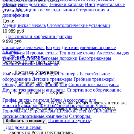
Шприцевые дозаторы
Тележки каталки
Инструментальные
уточняйте
столы
Медицинские холодильники
Стерилизация и
уточняйте
дезинфекция
Цена:
Медицинская мебель
Стоматологические установки
10 989
руб
Для спорта и коррекции фигуры
9 990
руб
Силовые тренажеры
Батуты
Детские уличные игровые
в кредит:
комплексы
Игровые столы
Теннисные столы
Аксессуары для
от 278 руб. в месяц
теннисных столов
Беговые дорожки
Велотренажеры
Осталось 10 шт. (доп. склад)
Эллиптические тренажеры
Доставка:
Уточняйте
Имитаторы верховой езды
Степперы
Баскетбольное
оборудование
Детские тренажеры
Гребные тренажеры
В удобное для вас время!
Оборудование для единоборств
Спортивные аксессуары
Другие тренажеры и аппараты
Спортивное оборудование
Срок доставки -
2-3 дня
Грифы, диски, гантели
Мячи
Аксессуары для
При заказе до 11:00 доставка осуществляется в этот же
миостимуляторов
Футбольное оборудование
Дартс
день. При условии товара в наличии (осн. склад).
Горнолыжные тренажёры
Шведские стенки
Домашние
детские спортивные комплексы
Сапборды
*
Позвонить и купить
Добавить в корзину
Для дома и семьи
*
- Звонок по России бесплатный.